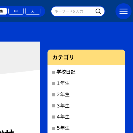
準
中
大
カテゴリ
学校日記
１年生
２年生
３年生
４年生
５年生