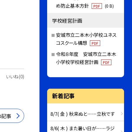
め防止基本方針
(0 B)
PDF
学校経営計画
安城市立二本木小学校ユネス
コスクール構想
PDF
令和８年度 安城市立二本木
小学校学校経営計画
PDF
いいね(0)
新着記事
8/7( 金 ) 秋来ぬと……立秋です
の記事
8/6( 木 ) また暑い日が……ラジ