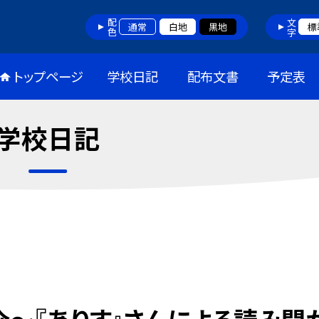
配色
文字
通常
白地
黒地
標
トップページ
学校日記
配布文書
予定表
学校日記