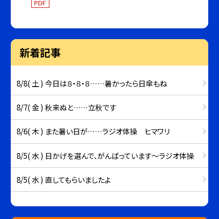
PDF
新着記事
8/8( 土 ) 今日は８・８・８……暑かったら日傘もね
8/7( 金 ) 秋来ぬと……立秋です
8/6( 木 ) また暑い日が……ラジオ体操 ヒマワリ
8/5( 水 ) 日かげを選んで、がんばっています～ラジオ体操
8/5( 水 ) 直してもらいましたよ