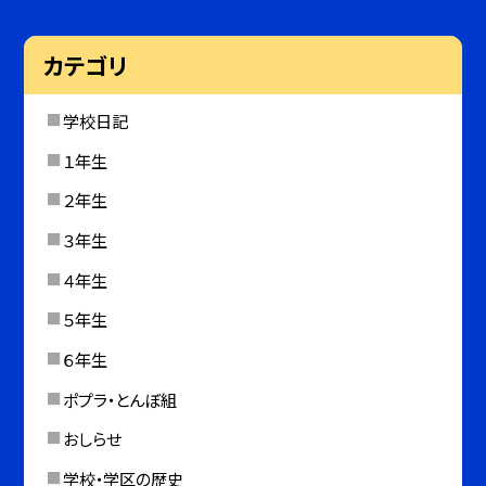
カテゴリ
学校日記
１年生
２年生
３年生
４年生
５年生
６年生
ポプラ・とんぼ組
おしらせ
学校・学区の歴史