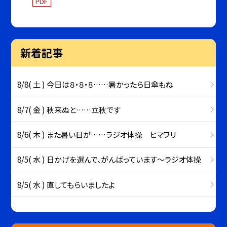
PDF
新着記事
8/8( 土 ) 今日は８・８・８……暑かったら日傘もね
8/7( 金 ) 秋来ぬと……立秋です
8/6( 木 ) また暑い日が……ラジオ体操 ヒマワリ
8/5( 水 ) 日かげを選んで、がんばっています～ラジオ体操
8/5( 水 ) 直してもらいましたよ