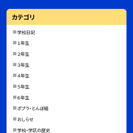
カテゴリ
学校日記
１年生
２年生
３年生
４年生
５年生
６年生
ポプラ・とんぼ組
おしらせ
学校・学区の歴史