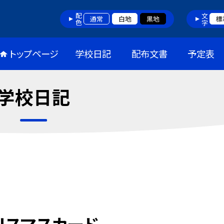
配色
文字
通常
白地
黒地
標
トップページ
学校日記
配布文書
予定表
学校日記