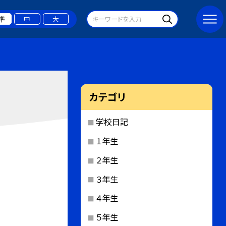
準
中
大
カテゴリ
学校日記
１年生
２年生
３年生
４年生
５年生