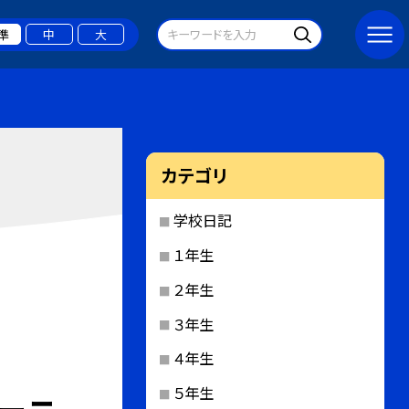
準
中
大
カテゴリ
学校日記
１年生
２年生
３年生
４年生
５年生