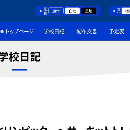
配色
文字
通常
白地
黒地
標
トップページ
学校日記
配布文書
予定表
学校日記