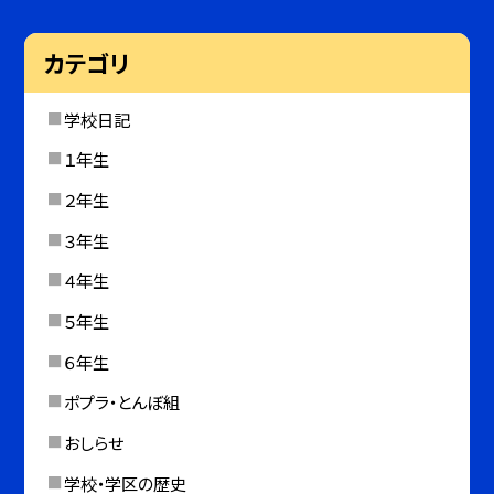
カテゴリ
学校日記
１年生
２年生
３年生
４年生
５年生
６年生
ポプラ・とんぼ組
おしらせ
学校・学区の歴史