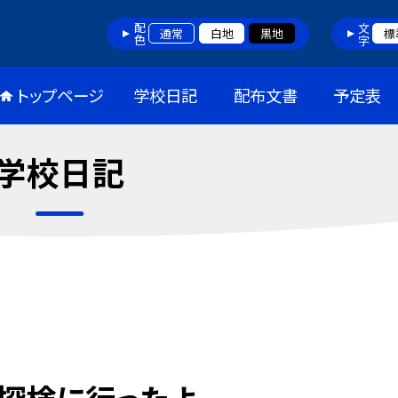
配色
文字
通常
白地
黒地
標
トップページ
学校日記
配布文書
予定表
学校日記