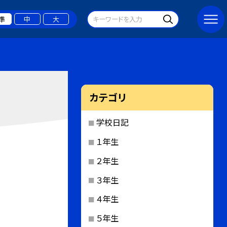
準
中
大
カテゴリ
学校日記
１年生
２年生
３年生
４年生
５年生