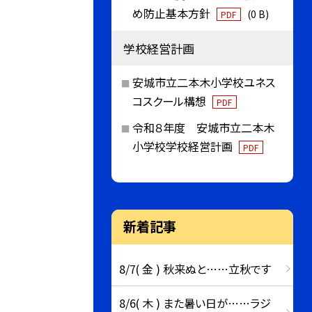
め防止基本方針
(0 B)
PDF
学校経営計画
安城市立二本木小学校ユネス
コスクール構想
PDF
令和８年度 安城市立二本木
小学校学校経営計画
PDF
新着記事
8/7( 金 ) 秋来ぬと……立秋です
8/6( 木 ) また暑い日が……ラジ