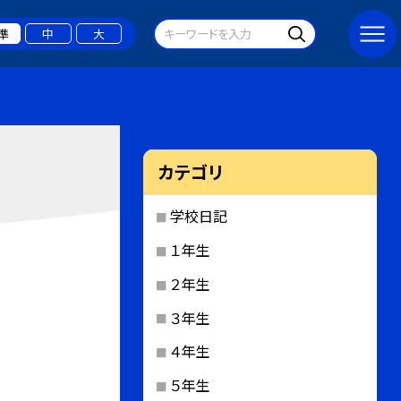
準
中
大
カテゴリ
学校日記
１年生
２年生
３年生
４年生
５年生