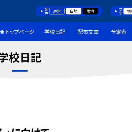
配色
文字
通常
白地
黒地
標
トップページ
学校日記
配布文書
予定表
学校日記