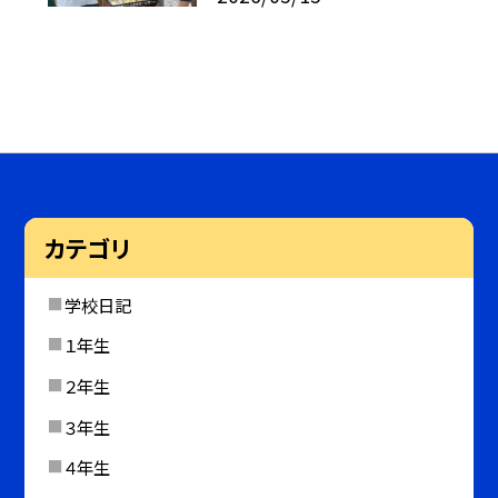
カテゴリ
学校日記
１年生
２年生
３年生
４年生