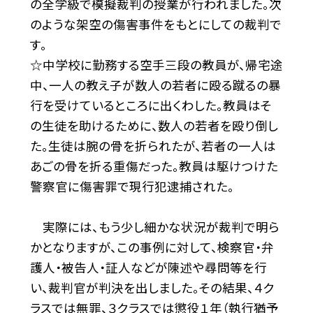
の全学級で模擬裁判の授業が行われました。次
のような架空の傷害事件をもとにしての裁判で
す。
☆中学校に勤務する空手三段の教員が、帰宅途
中、一人の教え子が数人の若者に殴る蹴るの暴
行を受けているところに出くわした。教員はそ
の生徒を助けるために、数人の若者を殴り倒し
た。生徒は腕の骨を折られたが、若者の一人は
あごの骨を折る重傷だった。教員は駆けつけた
警察官に傷害罪で現行犯逮捕された。
実際には、もう少し細かな状況が裁判で明ら
かとなりますが、この事例に対して、検察官・弁
護人・被告人・証人などが陳述や尋問等を行
い、裁判官が判決を出しました。その結果、４ク
ラスでは無罪、３クラスでは懲役１年（執行猶予