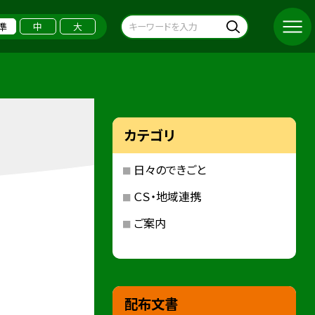
準
中
大
カテゴリ
日々のできごと
ＣＳ・地域連携
ご案内
配布文書