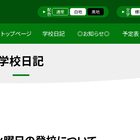
配色
文字
通常
白地
黒地
標
トップページ
学校日記
◎お知らせ◎
予定表
学校日記