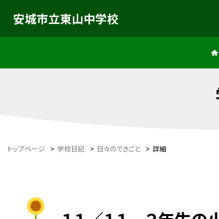
安城市立東山中学校
トップページ
>
学校日記
>
日々のできごと
>
詳細