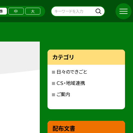
準
中
大
カテゴリ
日々のできごと
ＣＳ・地域連携
ご案内
配布文書