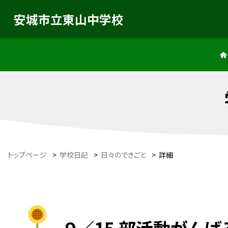
安城市立東山中学校
トップページ
>
学校日記
>
日々のできごと
>
詳細