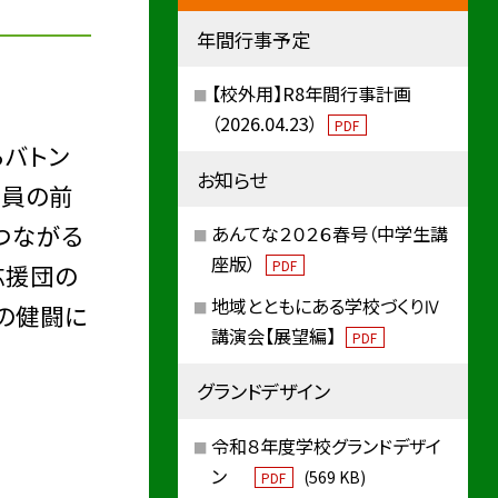
年間行事予定
【校外用】R8年間行事計画
（2026.04.23）
PDF
らバトン
お知らせ
全員の前
つながる
あんてな２０２６春号（中学生講
座版）
PDF
応援団の
地域とともにある学校づくりⅣ
の健闘に
講演会【展望編】
PDF
グランドデザイン
令和８年度学校グランドデザイ
ン
(569 KB)
PDF