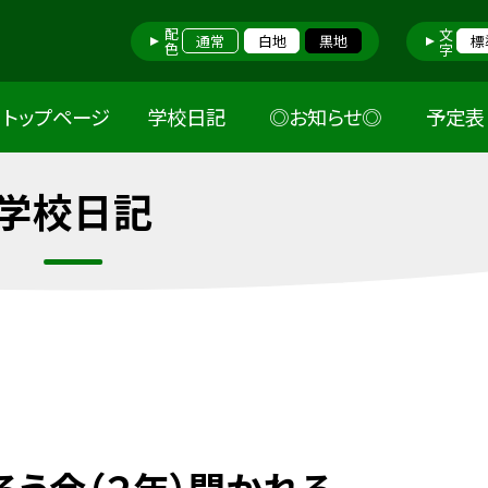
配色
文字
通常
白地
黒地
標
トップページ
学校日記
◎お知らせ◎
予定表
学校日記