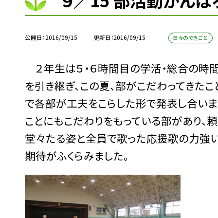
９／15 部活動がんば
公開日
2016/09/15
更新日
2016/09/15
日々のできごと
２年生は５・６時間目の学活・総合の時間
を引き継ぎ、この夏、部がこだわってきたこ
で各部が工夫をこらした形で発表し合いま
ことにもこだわりをもっている部があり、
堂々たる姿と全員で歌った応援歌の力強
期待がふくらみました。