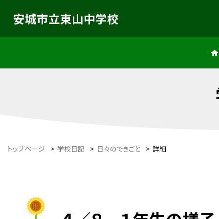
安城市立東山中学校
トップページ
>
学校日記
>
日々のできごと
>
詳細