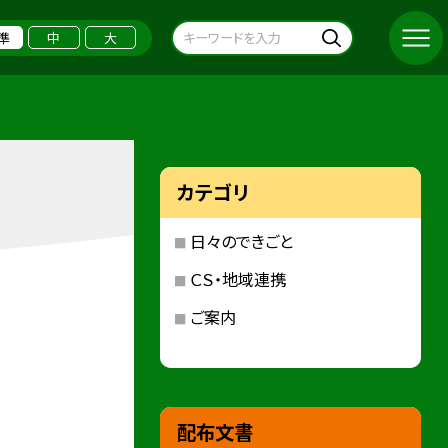
準
中
大
カテゴリ
日々のできごと
ＣＳ・地域連携
ご案内
配布文書