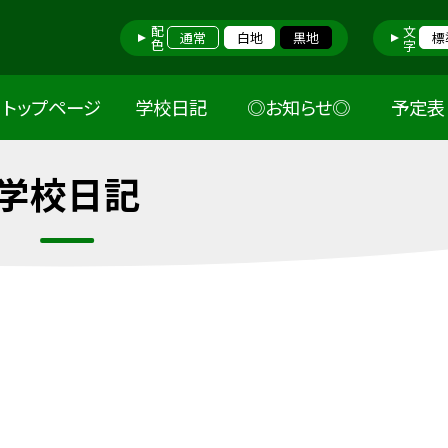
配色
文字
通常
白地
黒地
標
トップページ
学校日記
◎お知らせ◎
予定表
学校日記