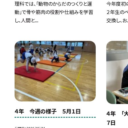
理科では、「動物のからだのつくりと運
今年度初
動」で骨や筋肉の役割や仕組みを学習
２年生の
し、人間と...
交換し、お..
４年 今週の様子 ５月１日
４年 「
７日