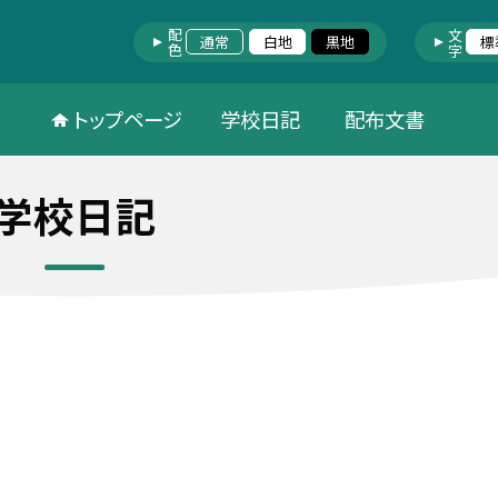
配色
文字
通常
白地
黒地
標
トップページ
学校日記
配布文書
学校日記