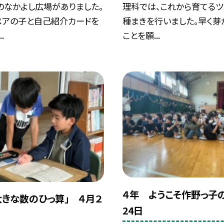
のなかよし広場がありました。
理科では、これから育てるツ
ペアの子と自己紹介カードを
種まきを行いました。早く芽
.
ことを願...
４年 ようこそ作野っ子
大きな数のひっ算」 ４月２
24日