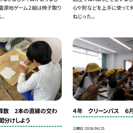
は震源地ゲーム２組は椅子取り
らや肘などを上手に使って伸
..
ねじった...
算数 2本の直線の交わ
４年 クリーンバス ６月
間分けしよう
公開日
2026/06/25