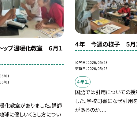
４年 今週の様子 ５月
トップ温暖化教室 ６月１
公開日
2026/05/29
更新日
2026/05/29
06/01
４年生
06/01
国語では引用についての授
した。学校司書になぜ引用
温暖化教室がありました。講師
があるのか、...
、地球に優しいくらし方につい
.