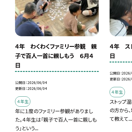
４年 わくわくファミリー参観 親
４年 ス
子で百人一首に親しもう ６月４
日
日
公開日
2026/
更新日
2026/
公開日
2026/06/04
更新日
2026/06/04
４年生
ストップ
４年生
の方から
年に１度のファミリー参観がありまし
て教えて..
た。４年生は「親子で百人一首に親しも
う」という...