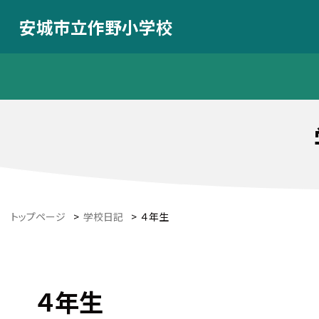
安城市立作野小学校
トップページ
>
学校日記
>
４年生
４年生