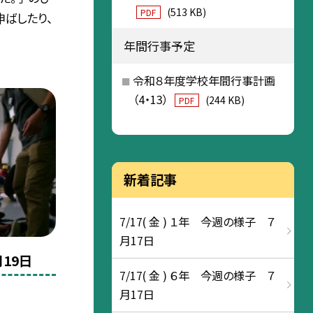
(513 KB)
PDF
ばしたり、
年間行事予定
令和８年度学校年間行事計画
（4・13）
(244 KB)
PDF
新着記事
7/17( 金 ) １年 今週の様子 ７
月17日
19日
7/17( 金 ) ６年 今週の様子 ７
月17日