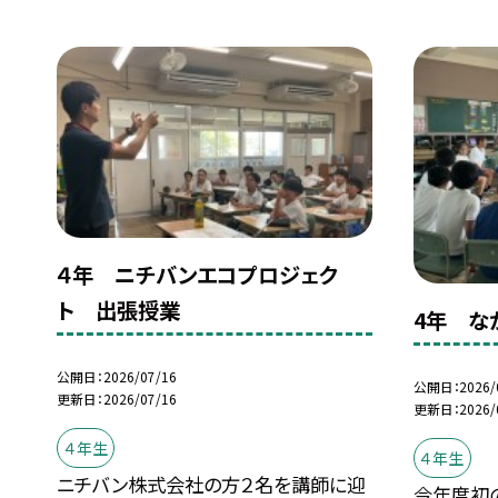
４年 ニチバンエコプロジェク
ト 出張授業
4年 な
公開日
2026/07/16
公開日
2026/
更新日
2026/07/16
更新日
2026/
４年生
４年生
ニチバン株式会社の方２名を講師に迎
今年度初