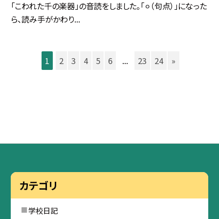
「こわれた千の楽器」の音読をしました。「⚪︎（句点）」になった
ら、読み手がかわり...
1
2
3
4
5
6
...
23
24
»
カテゴリ
学校日記