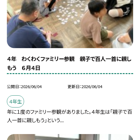
４年 わくわくファミリー参観 親子で百人一首に親し
もう ６月４日
公開日
2026/06/04
更新日
2026/06/04
４年生
年に１度のファミリー参観がありました。４年生は「親子で百
人一首に親しもう」という...