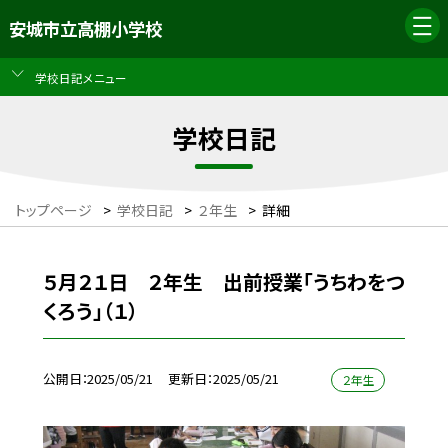
安城市立高棚小学校
学校日記メニュー
学校日記
トップページ
>
学校日記
>
２年生
>
詳細
５月２１日 ２年生 出前授業「うちわをつ
くろう」（１）
公開日
2025/05/21
更新日
2025/05/21
２年生