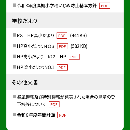
令和8年度高棚小学校いじめ防止基本方針
PDF
学校だより
R８ HP高小だより
(444 KB)
PDF
HP高小だよりＮＯ３
(582 KB)
PDF
HP高小だより №２ HP
PDF
HP 高小だよりNO.1
PDF
その他文書
暴風警報及び特別警報が発表された場合の児童の登
下校等について
PDF
令和８年度年間計画
PDF