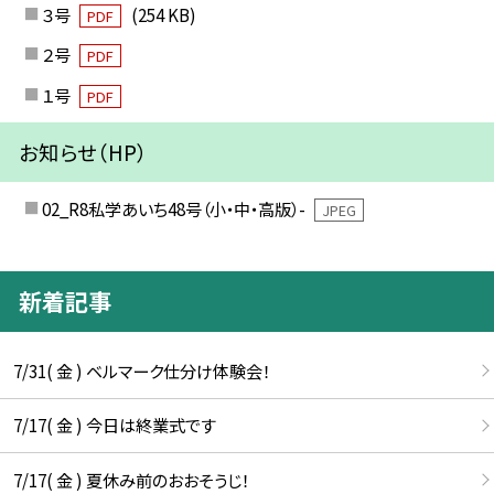
３号
(254 KB)
PDF
２号
PDF
１号
PDF
お知らせ（HP）
02_R8私学あいち48号（小・中・高版）-
JPEG
新着記事
7/31( 金 ) ベルマーク仕分け体験会！
7/17( 金 ) 今日は終業式です
7/17( 金 ) 夏休み前のおおそうじ！