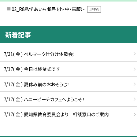
02_R8私学あいち48号（小・中・高版）-
JPEG
新着記事
7/31( 金 ) ベルマーク仕分け体験会！
7/17( 金 ) 今日は終業式です
7/17( 金 ) 夏休み前のおおそうじ！
7/17( 金 ) ハニーピーチカフェへようこそ！
7/17( 金 ) 愛知県教育委員会より 相談窓口のご案内