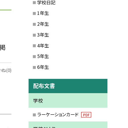
学校日記
1年生
2年生
3年生
4年生
掲
5年生
6年生
ね(0)
配布文書
学校
ラーケーションカード
PDF