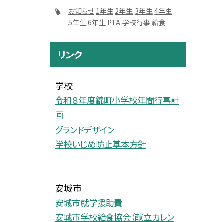
お知らせ
1年生
2年生
3年生
4年生
5年生
6年生
PTA
学校行事
給食
リンク
学校
令和８年度錦町小学校年間行事計
画
グランドデザイン
学校いじめ防止基本方針
安城市
安城市就学援助費
安城市学校給食協会（献立カレン