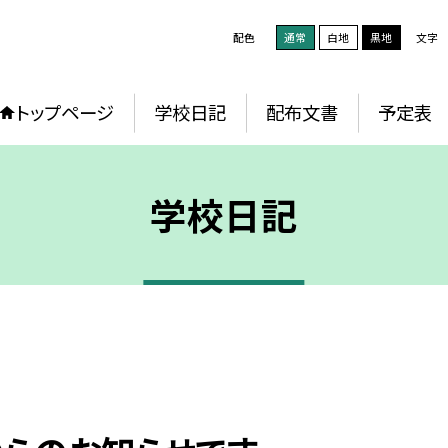
配色
通常
白地
黒地
文字
トップページ
学校日記
配布文書
予定表
学校日記