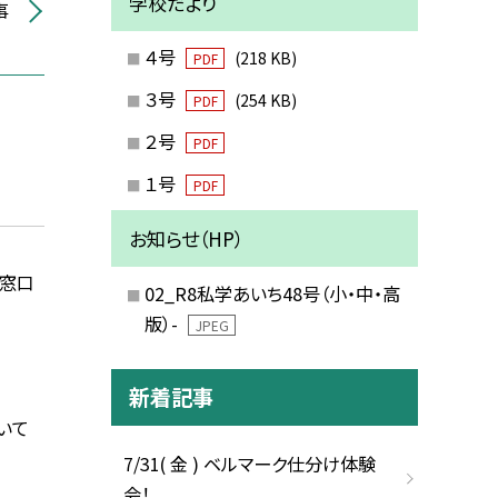
学校だより
事
４号
(218 KB)
PDF
３号
(254 KB)
PDF
２号
PDF
１号
PDF
お知らせ（HP）
窓口
02_R8私学あいち48号（小・中・高
版）-
JPEG
新着記事
いて
7/31( 金 ) ベルマーク仕分け体験
会！