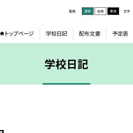
配色
通常
白地
黒地
文字
トップページ
学校日記
配布文書
予定表
学校日記