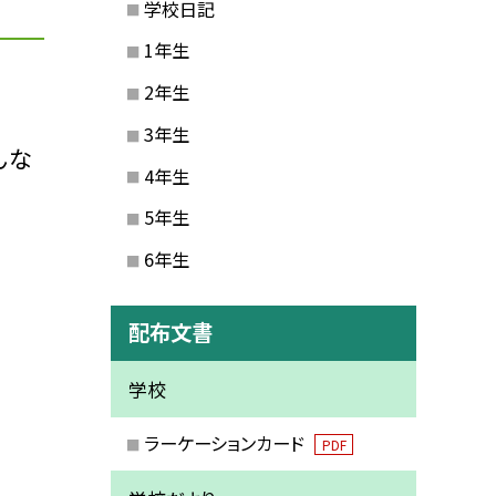
学校日記
1年生
2年生
3年生
んな
4年生
5年生
6年生
配布文書
学校
ラーケーションカード
PDF