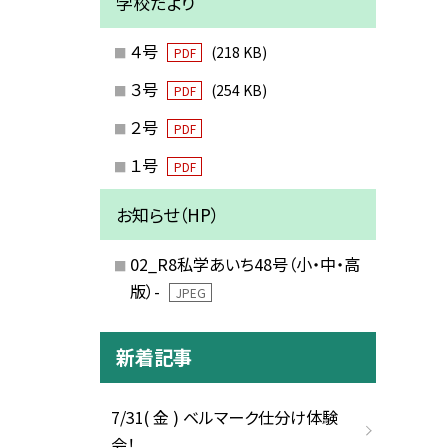
学校だより
４号
(218 KB)
PDF
３号
(254 KB)
PDF
２号
PDF
１号
PDF
お知らせ（HP）
02_R8私学あいち48号（小・中・高
版）-
JPEG
新着記事
7/31( 金 ) ベルマーク仕分け体験
会！