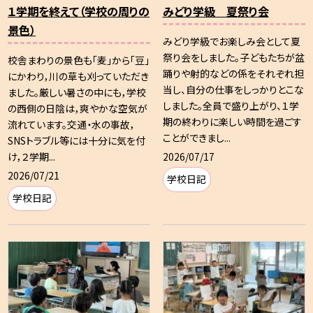
１学期を終えて（学校の周りの
みどり学級 夏祭り会
景色）
みどり学級でお楽しみ会として夏
祭り会をしました。子どもたちが盆
校舎まわりの景色も「麦」から「豆」
踊りや射的などの係をそれぞれ担
にかわり，川の草も刈っていただき
当し、自分の仕事をしっかりとこな
ました。厳しい暑さの中にも，学校
しました。全員で盛り上がり、１学
の西側の日陰は，爽やかな空気が
期の終わりに楽しい時間を過ごす
流れています。交通・水の事故，
ことができまし...
SNSトラブル等には十分に気を付
2026/07/17
け，２学期...
2026/07/21
学校日記
学校日記