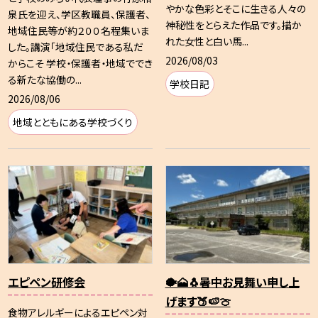
やかな色彩とそこに生きる人々の
泉氏を迎え、学区教職員、保護者、
神秘性をとらえた作品です。描か
地域住民等が約２００名程集いま
れた女性と白い馬...
した。講演「地域住民である私だ
2026/08/03
からこそ 学校・保護者・地域ででき
る新たな協働の...
学校日記
2026/08/06
地域とともにある学校づくり
エピペン研修会
🐡🗻🐧暑中お見舞い申し上
げます🍑🍉🍈
食物アレルギーによるエピペン対