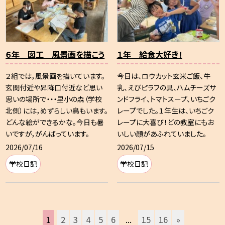
６年 図工 風景画を描こう
１年 給食大好き！
２組では，風景画を描いています。
今日は、ロウカット玄米ご飯、牛
玄関付近や昇降口付近など思い
乳、えびピラフの具、ハムチーズサ
思いの場所で・・・里小の森（学校
ンドフライ、トマトスープ、いちごク
北側）には，めずらしい鳥もいます。
レープでした。１年生は、いちごク
どんな絵ができるかな。今日も暑
レープに大喜び！どの教室にもお
いですが，がんばっています。
いしい顔があふれていました。
2026/07/16
2026/07/15
学校日記
学校日記
1
2
3
4
5
6
...
15
16
»