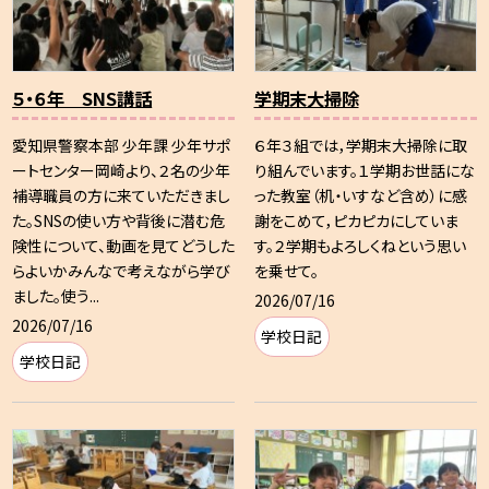
５・６年 SNS講話
学期末大掃除
愛知県警察本部 少年課 少年サポ
６年３組では，学期末大掃除に取
ートセンター岡崎より、２名の少年
り組んでいます。１学期お世話にな
補導職員の方に来ていただきまし
った教室（机・いすなど含め）に感
た。SNSの使い方や背後に潜む危
謝をこめて，ピカピカにしていま
険性について、動画を見てどうした
す。２学期もよろしくねという思い
らよいかみんなで考えながら学び
を乗せて。
ました。使う...
2026/07/16
2026/07/16
学校日記
学校日記