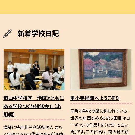
新着学校日記
東山中学校区 地域とともに
里小美術館へようこそ５
ある学校づくり研修会Ⅱ（応
里町小学校の壁に飾られている，
用編）
世界の名画をめぐる旅５回目はゴ
ーギャンの作品「女（女性）と白い
講師に特定非営利活動法人 まち
馬」です。この作品は，南の島の鮮
と学校のみらい代表理事の竹原和