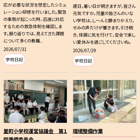
応が必要な状況を想定したシミュ
連日，暑い日が続きますが，皆さん
レーション研修を行いました。緊急
元気ですか。児童の皆さんのいな
の事態が起こった時、迅速に対応
い学校は，し～んと静まりかえり，
するための救急体制を確認しま
せみの声だけが響きます。引き続
す。振り返りでは、見えてきた課題
き，体調に気を付けて，安全で楽し
について多くの教職...
い夏休みを過ごしてくださいね。
2026/07/31
2026/07/29
学校日記
学校日記
里町小学校運営協議会 第１
環境整備作業
回準備委員会