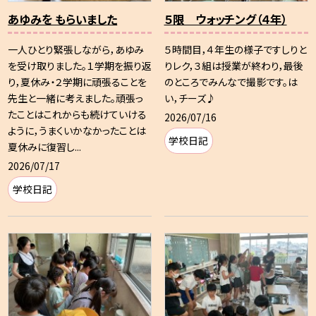
あゆみを もらいました
５限 ウォッチング（４年）
一人ひとり緊張しながら，あゆみ
５時間目，４年生の様子ですしりと
を受け取りました。１学期を振り返
りレク，３組は授業が終わり，最後
り，夏休み・２学期に頑張ることを
のところでみんなで撮影です。は
先生と一緒に考えました。頑張っ
い，チーズ♪
たことはこれからも続けていける
2026/07/16
ように，うまくいかなかったことは
学校日記
夏休みに復習し...
2026/07/17
学校日記