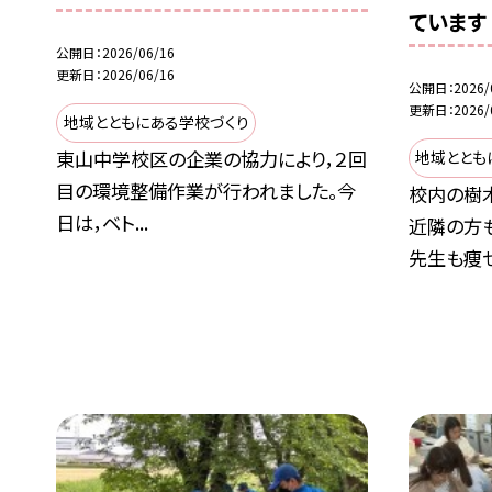
ています
公開日
2026/06/16
更新日
2026/06/16
公開日
2026/
更新日
2026/
地域とともにある学校づくり
東山中学校区の企業の協力により，２回
地域ととも
目の環境整備作業が行われました。今
校内の樹
日は，ベト...
近隣の方
先生も痩せ.