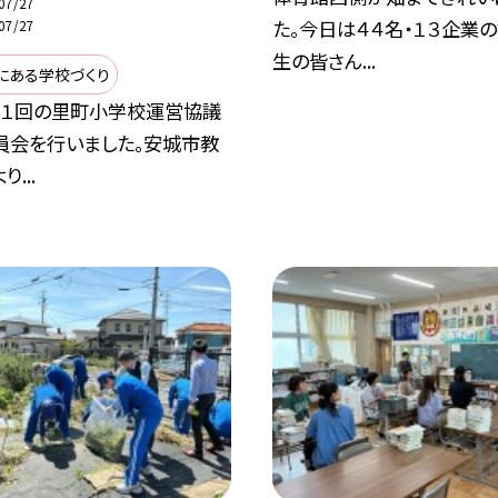
07/27
た。今日は４４名・１３企業
07/27
生の皆さん...
にある学校づくり
第１回の里町小学校運営協議
員会を行いました。安城市教
...