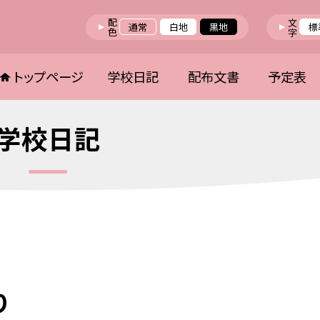
配色
文字
通常
白地
黒地
標
トップページ
学校日記
配布文書
予定表
学校日記
り