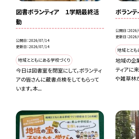
図書ボランティア １学期最終活
ボランテ
動
公開日
2026/
更新日
2026/
公開日
2026/07/14
更新日
2026/07/14
地域ととも
地域の企
地域とともにある学校づくり
ティアに
今日は図書室を閉室にして，ボランティ
や雑草林が.
アの皆さんに蔵書点検をしてもらって
います。本...