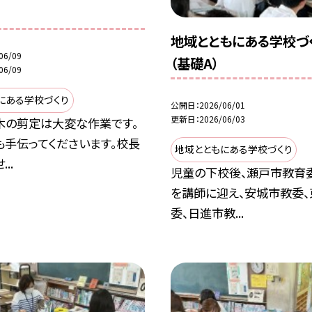
地域とともにある学校づ
06/09
（基礎A）
06/09
にある学校づくり
公開日
2026/06/01
更新日
2026/06/03
木の剪定は大変な作業です。
も手伝ってくださいます。校長
地域とともにある学校づくり
..
児童の下校後、瀬戸市教育
を講師に迎え、安城市教委
委、日進市教...