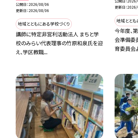
公開日
2026/
公開日
2026/08/06
更新日
2026/
更新日
2026/08/06
地域ととも
地域とともにある学校づくり
今年度、
講師に特定非営利活動法人 まちと学
会準備委
校のみらい代表理事の竹原和泉氏を迎
育委員会より
え、学区教職...