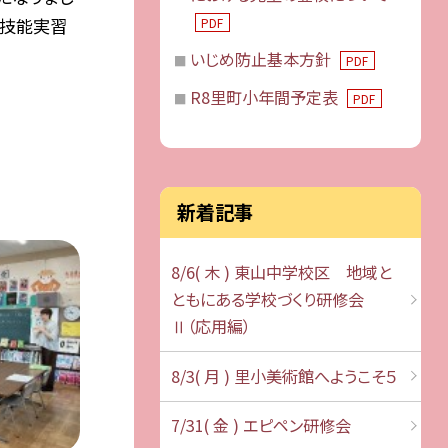
の技能実習
PDF
いじめ防止基本方針
PDF
R8里町小年間予定表
PDF
新着記事
8/6( 木 ) 東山中学校区 地域と
ともにある学校づくり研修会
Ⅱ（応用編）
8/3( 月 ) 里小美術館へようこそ５
7/31( 金 ) エピペン研修会