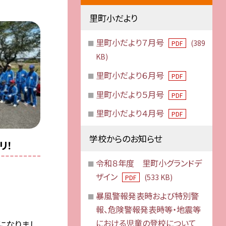
里町小だより
里町小だより７月号
(389
PDF
KB)
里町小だより６月号
PDF
里町小だより５月号
PDF
里町小だより４月号
PDF
学校からのお知らせ
リ！
令和８年度 里町小グランドデ
ザイン
(533 KB)
PDF
暴風警報発表時および特別警
報、危険警報発表時等・地震等
における児童の登校について
になりまし