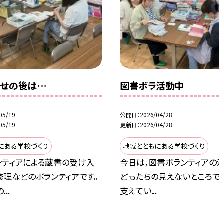
かせの後は…
図書ボラ活動中
05/19
公開日
2026/04/28
05/19
更新日
2026/04/28
にある学校づくり
地域とともにある学校づくり
ンティアによる蔵書の受け入
今日は，図書ボランティアの
修理などのボランティアです。
どもたちの見えないところで
..
支えてい...