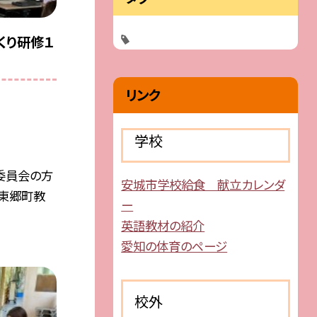
くり研修１
リンク
学校
委員会の方
安城市学校給食 献立カレンダ
、東郷町教
ー
英語教材の紹介
愛知の体育のページ
校外