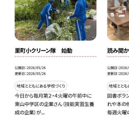
里町小クリーン隊 始動
読み聞
公開日
2026/05/26
公開日
2026/
更新日
2026/05/26
更新日
2026/
地域とともにある学校づくり
地域ととも
今日から毎月第２・４火曜の午前中に
図書ボラ
東山中学区の企業さん（技能実習生養
れや本の
成の企業）が...
毎週火曜の.