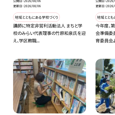
公開日
2026/08/06
公開日
2026/
更新日
2026/08/06
更新日
2026/
地域とともにある学校づくり
地域ととも
講師に特定非営利活動法人 まちと学
今年度、
校のみらい代表理事の竹原和泉氏を迎
会準備委
え、学区教職...
育委員会より