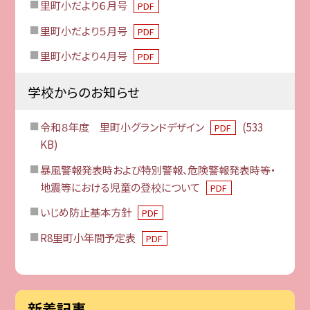
里町小だより６月号
PDF
里町小だより５月号
PDF
里町小だより４月号
PDF
学校からのお知らせ
令和８年度 里町小グランドデザイン
(533
PDF
KB)
暴風警報発表時および特別警報、危険警報発表時等・
地震等における児童の登校について
PDF
いじめ防止基本方針
PDF
R8里町小年間予定表
PDF
新着記事