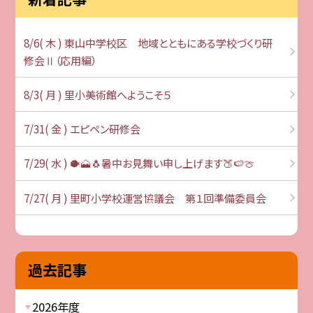
8/6( 木 ) 東山中学校区 地域とともにある学校づくり研
修会Ⅱ（応用編）
8/3( 月 ) 里小美術館へようこそ５
7/31( 金 ) エピペン研修会
7/29( 水 ) 🐡🗻🐧暑中お見舞い申し上げます🍑🍉🍈
7/27( 月 ) 里町小学校運営協議会 第１回準備委員会
過去記事
2026年度