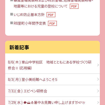
地震等における児童の登校について
PDF
いじめ防止基本方針
PDF
R8里町小年間予定表
PDF
新着記事
8/6( 木 ) 東山中学校区 地域とともにある学校づくり研
修会Ⅱ（応用編）
8/3( 月 ) 里小美術館へようこそ５
7/31( 金 ) エピペン研修会
7/29( 水 ) 🐡🗻🐧暑中お見舞い申し上げます🍑🍉🍈