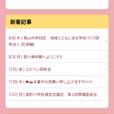
新着記事
8/6( 木 ) 東山中学校区 地域とともにある学校づくり研
修会Ⅱ（応用編）
8/3( 月 ) 里小美術館へようこそ５
7/31( 金 ) エピペン研修会
7/29( 水 ) 🐡🗻🐧暑中お見舞い申し上げます🍑🍉🍈
7/27( 月 ) 里町小学校運営協議会 第１回準備委員会