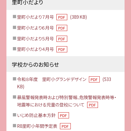
里町小だより
里町小だより７月号
(389 KB)
PDF
里町小だより６月号
PDF
里町小だより５月号
PDF
里町小だより４月号
PDF
学校からのお知らせ
令和８年度 里町小グランドデザイン
(533
PDF
KB)
暴風警報発表時および特別警報、危険警報発表時等・
地震等における児童の登校について
PDF
いじめ防止基本方針
PDF
R8里町小年間予定表
PDF