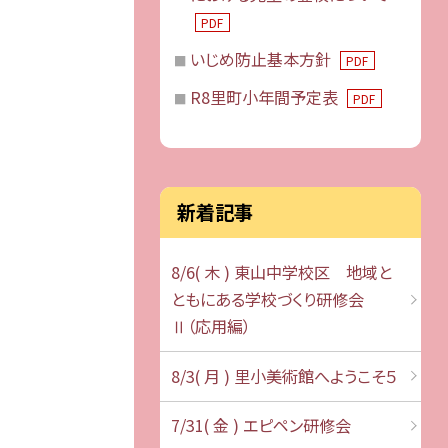
PDF
いじめ防止基本方針
PDF
R8里町小年間予定表
PDF
新着記事
8/6( 木 ) 東山中学校区 地域と
ともにある学校づくり研修会
Ⅱ（応用編）
8/3( 月 ) 里小美術館へようこそ５
7/31( 金 ) エピペン研修会