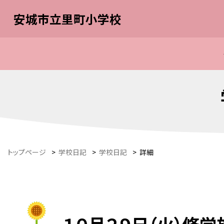
安城市立里町小学校
トップページ
>
学校日記
>
学校日記
>
詳細