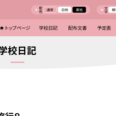
配色
文字
通常
白地
黒地
標
トップページ
学校日記
配布文書
予定表
学校日記