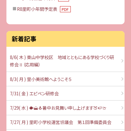
R8里町小年間予定表
PDF
新着記事
8/6( 木 ) 東山中学校区 地域とともにある学校づくり研
修会Ⅱ（応用編）
8/3( 月 ) 里小美術館へようこそ５
7/31( 金 ) エピペン研修会
7/29( 水 ) 🐡🗻🐧暑中お見舞い申し上げます🍑🍉🍈
7/27( 月 ) 里町小学校運営協議会 第１回準備委員会