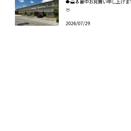
🐡🗻🐧暑中お見舞い申し上げます
🍈
2026/07/29