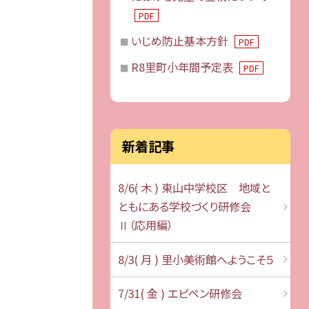
PDF
いじめ防止基本方針
PDF
R8里町小年間予定表
PDF
新着記事
8/6( 木 ) 東山中学校区 地域と
ともにある学校づくり研修会
Ⅱ（応用編）
8/3( 月 ) 里小美術館へようこそ５
7/31( 金 ) エピペン研修会