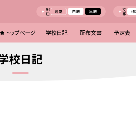
配色
文字
通常
白地
黒地
標
トップページ
学校日記
配布文書
予定表
学校日記