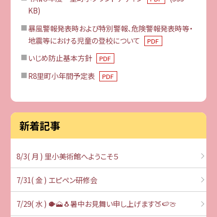
KB)
暴風警報発表時および特別警報、危険警報発表時等・
地震等における児童の登校について
PDF
いじめ防止基本方針
PDF
R8里町小年間予定表
PDF
新着記事
8/3( 月 ) 里小美術館へようこそ５
7/31( 金 ) エピペン研修会
7/29( 水 ) 🐡🗻🐧暑中お見舞い申し上げます🍑🍉🍈