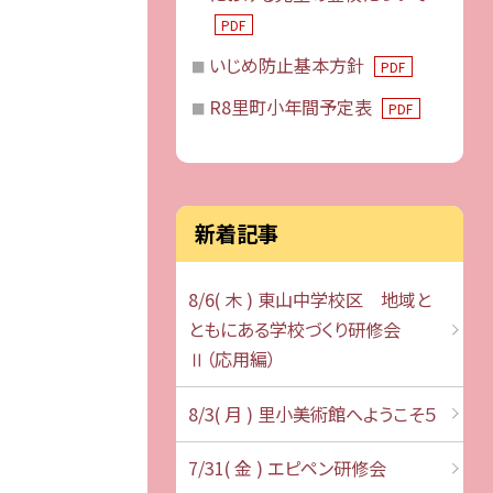
PDF
いじめ防止基本方針
PDF
R8里町小年間予定表
PDF
新着記事
8/6( 木 ) 東山中学校区 地域と
ともにある学校づくり研修会
Ⅱ（応用編）
8/3( 月 ) 里小美術館へようこそ５
7/31( 金 ) エピペン研修会