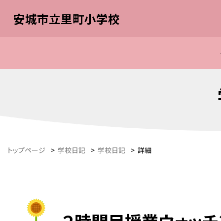
安城市立里町小学校
トップページ
>
学校日記
>
学校日記
>
詳細