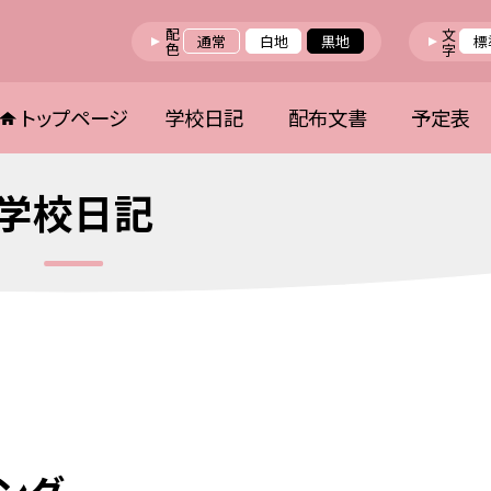
配色
文字
通常
白地
黒地
標
トップページ
学校日記
配布文書
予定表
学校日記