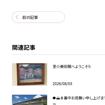
前の記事
関連記事
里小美術館へようこそ５
2026/08/03
🐡🗻🐧暑中お見舞い申し上げます
🍈