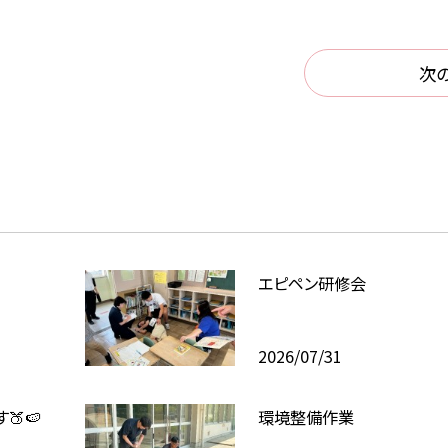
次
エピペン研修会
2026/07/31
🍑🍉
環境整備作業