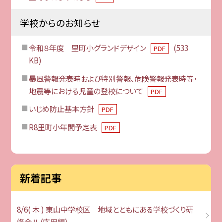
学校からのお知らせ
令和８年度 里町小グランドデザイン
(533
PDF
KB)
暴風警報発表時および特別警報、危険警報発表時等・
地震等における児童の登校について
PDF
いじめ防止基本方針
PDF
R8里町小年間予定表
PDF
新着記事
8/6( 木 ) 東山中学校区 地域とともにある学校づくり研
修会Ⅱ（応用編）