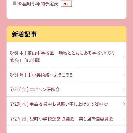
R8里町小年間予定表
PDF
新着記事
8/6( 木 ) 東山中学校区 地域とともにある学校づくり研
修会Ⅱ（応用編）
8/3( 月 ) 里小美術館へようこそ５
7/31( 金 ) エピペン研修会
7/29( 水 ) 🐡🗻🐧暑中お見舞い申し上げます🍑🍉🍈
7/27( 月 ) 里町小学校運営協議会 第１回準備委員会