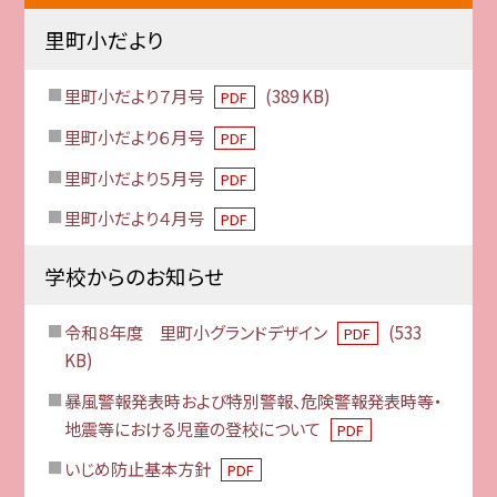
里町小だより
里町小だより７月号
(389 KB)
PDF
里町小だより６月号
PDF
里町小だより５月号
PDF
里町小だより４月号
PDF
学校からのお知らせ
令和８年度 里町小グランドデザイン
(533
PDF
KB)
暴風警報発表時および特別警報、危険警報発表時等・
地震等における児童の登校について
PDF
いじめ防止基本方針
PDF