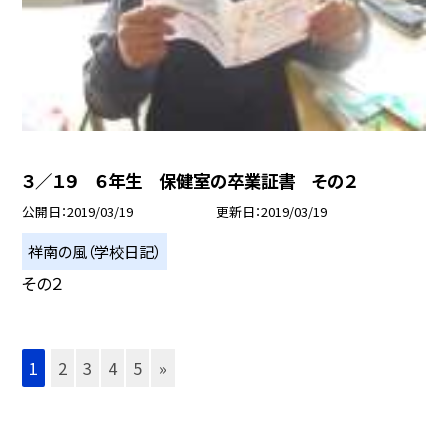
３／１９ ６年生 保健室の卒業証書 その２
公開日
2019/03/19
更新日
2019/03/19
祥南の風（学校日記）
その２
1
2
3
4
5
»