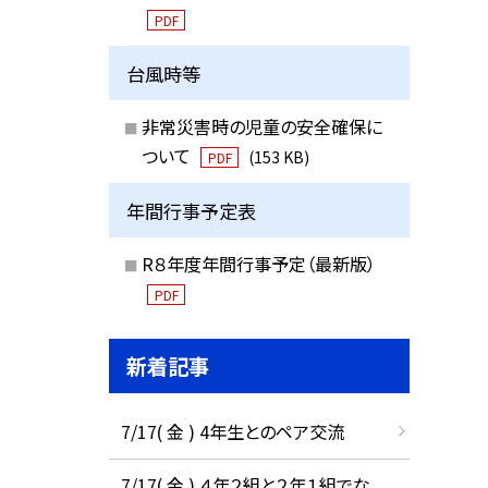
PDF
台風時等
非常災害時の児童の安全確保に
ついて
(153 KB)
PDF
年間行事予定表
R８年度年間行事予定（最新版）
PDF
新着記事
7/17( 金 ) 4年生とのペア交流
7/17( 金 ) ４年２組と２年１組でな