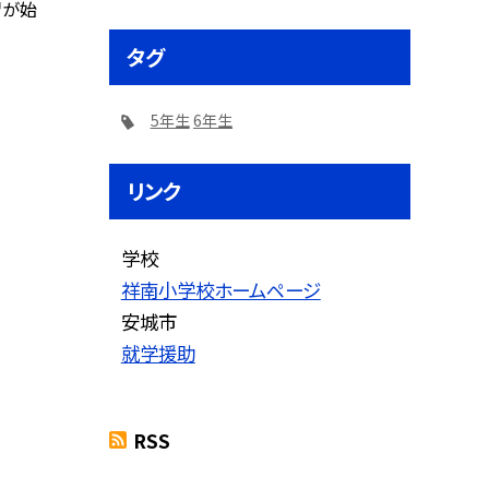
習が始
タグ
5年生
6年生
リンク
学校
祥南小学校ホームページ
安城市
就学援助
RSS