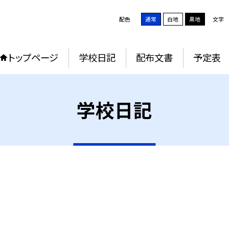
配色
通常
白地
黒地
文字
トップページ
学校日記
配布文書
予定表
学校日記