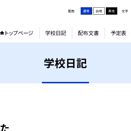
配色
通常
白地
黒地
文字
トップページ
学校日記
配布文書
予定表
学校日記
した