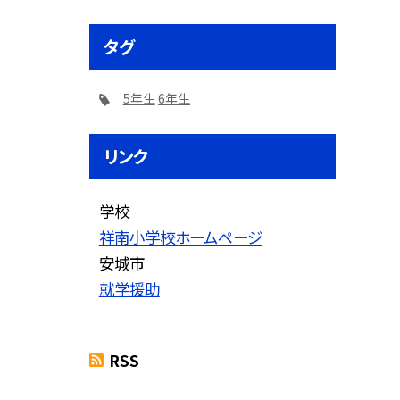
タグ
5年生
6年生
リンク
学校
祥南小学校ホームページ
安城市
就学援助
RSS