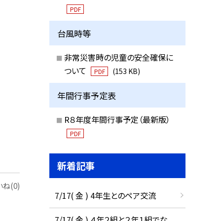
PDF
台風時等
非常災害時の児童の安全確保に
ついて
(153 KB)
PDF
年間行事予定表
R８年度年間行事予定（最新版）
PDF
新着記事
ね(0)
7/17( 金 ) 4年生とのペア交流
7/17( 金 ) ４年２組と２年１組でな