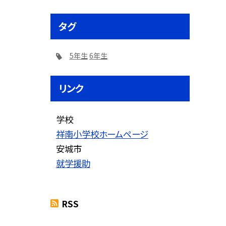
タグ
5年生
6年生
リンク
学校
祥南小学校ホームページ
安城市
就学援助
RSS