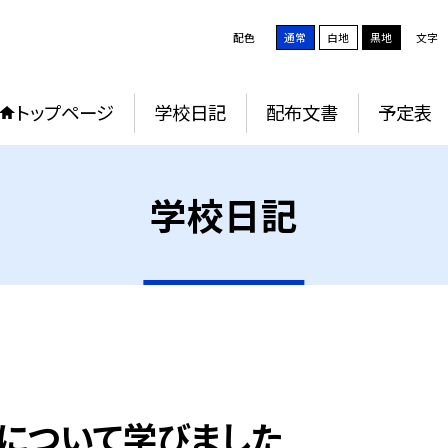
配色
通常
白地
黒地
文字
トップページ
学校日記
配布文書
予定表
学校日記
について学びました