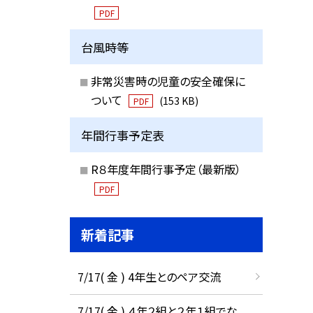
PDF
台風時等
非常災害時の児童の安全確保に
ついて
(153 KB)
PDF
年間行事予定表
R８年度年間行事予定（最新版）
PDF
新着記事
7/17( 金 ) 4年生とのペア交流
7/17( 金 ) ４年２組と２年１組でな