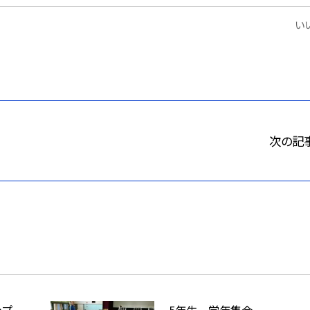
いい
次の記
ップ
5年生 学年集会