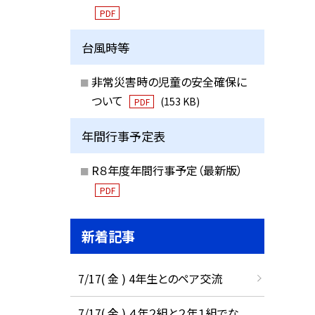
PDF
台風時等
非常災害時の児童の安全確保に
ついて
(153 KB)
PDF
年間行事予定表
R８年度年間行事予定（最新版）
PDF
新着記事
7/17( 金 ) 4年生とのペア交流
7/17( 金 ) ４年２組と２年１組でな