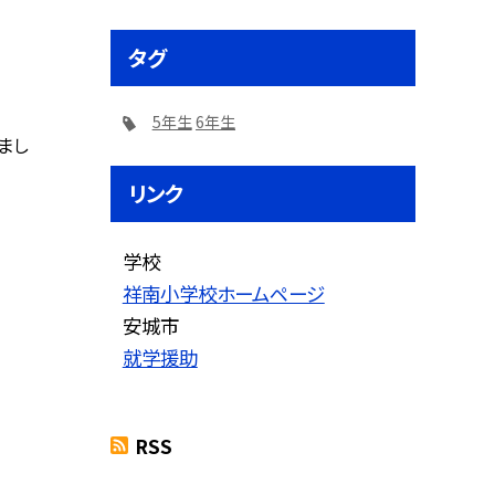
タグ
5年生
6年生
まし
リンク
学校
祥南小学校ホームページ
安城市
就学援助
RSS