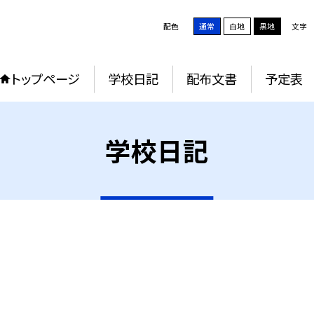
配色
通常
白地
黒地
文字
トップページ
学校日記
配布文書
予定表
学校日記