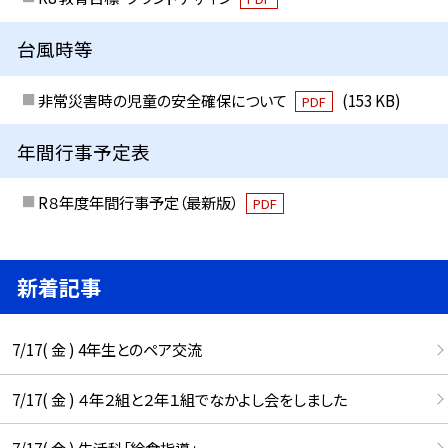
台風時等
非常災害時の児童の安全確保について
(153 KB)
PDF
年間行事予定表
R８年度年間行事予定（最新版）
PDF
新着記事
7/17( 金 ) 4年生とのペア交流
7/17( 金 ) ４年２組と２年１組でなかよし会をしました
7/17( 金 ) 生活科「給食指導」