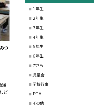
１年生
２年生
３年生
４年生
５年生
ひみつ
６年生
ささら
児童会
学校行事
勉強
は、ど
ＰＴＡ
その他