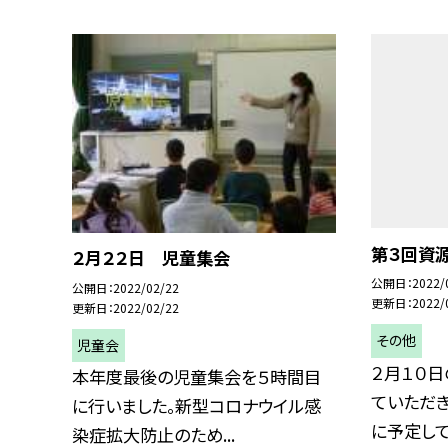
第３回資
２月２２日 児童集会
公開日
2022/
公開日
2022/02/22
更新日
2022/
更新日
2022/02/22
その他
児童会
２月１０日
本年度最後の児童集会を５時間目
ていただき
に行いました。新型コロナウイル感
に予定して.
染症拡大防止のため...