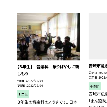
安城市危
【３年生】 音楽科 祭りばやしに親
公開日
2022/
しもう
更新日
2022/
公開日
2022/02/04
更新日
2022/02/04
その他
安城市危
３年生
「まん延
３年生の音楽科のようすです。 日本