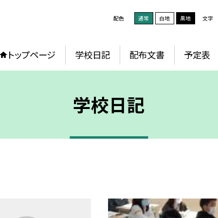
配色
通常
白地
黒地
文字
トップページ
学校日記
配布文書
予定表
学校日記