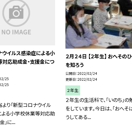
ナウイルス感染症による小
２月２４日 【２年生】 おへその
等対応助成金・支援金につ
を知ろう
公開日
2022/02/24
02/25
更新日
2022/02/24
02/25
２年生
２年生の生活科で、「いのち」の
省より「新型コロナウイル
をしています。今日は、「おへそ
による小学校休業等対応助
うしてある...
」に...