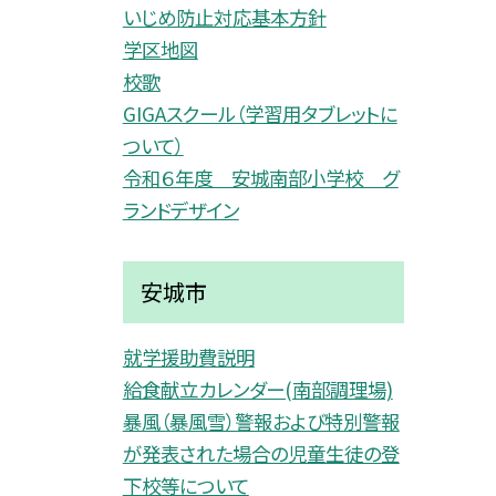
いじめ防止対応基本方針
学区地図
校歌
GIGAスクール（学習用タブレットに
ついて）
令和６年度 安城南部小学校 グ
ランドデザイン
安城市
就学援助費説明
給食献立カレンダー(南部調理場)
暴風（暴風雪）警報および特別警報
が発表された場合の児童生徒の登
下校等について