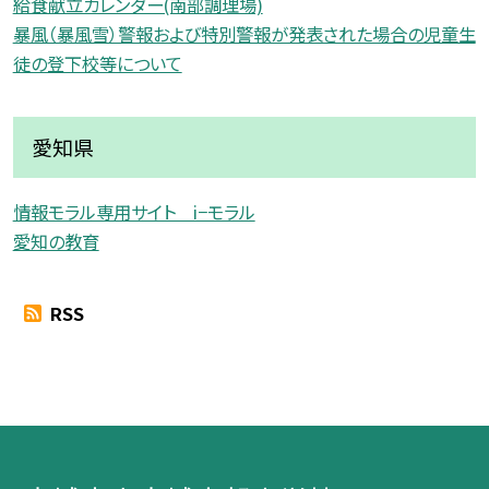
給食献立カレンダー(南部調理場)
暴風（暴風雪）警報および特別警報が発表された場合の児童生
徒の登下校等について
愛知県
情報モラル専用サイト i−モラル
愛知の教育
RSS