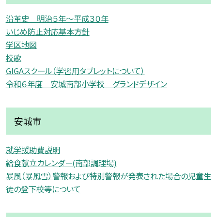
沿革史 明治５年〜平成３０年
いじめ防止対応基本方針
学区地図
校歌
GIGAスクール（学習用タブレットについて）
令和６年度 安城南部小学校 グランドデザイン
安城市
就学援助費説明
給食献立カレンダー(南部調理場)
暴風（暴風雪）警報および特別警報が発表された場合の児童生
徒の登下校等について