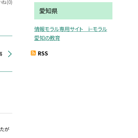
ね(0)
愛知県
情報モラル専用サイト i−モラル
愛知の教育
RSS
事
んたが