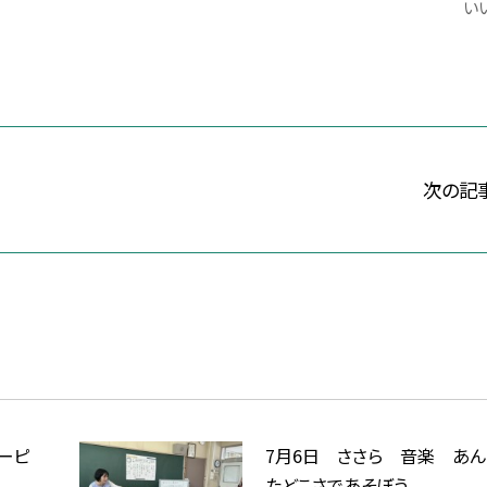
いい
次の記
ーピ
7月6日 ささら 音楽 あ
たどこさであそぼう