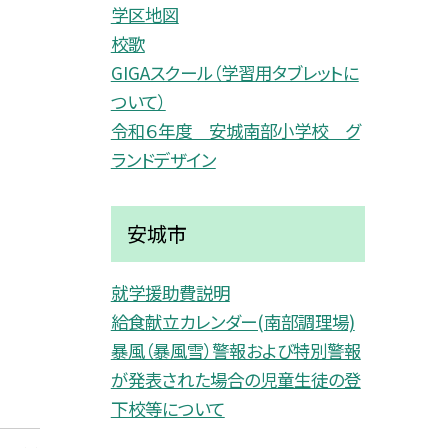
学区地図
校歌
GIGAスクール（学習用タブレットに
ついて）
令和６年度 安城南部小学校 グ
ランドデザイン
安城市
就学援助費説明
給食献立カレンダー(南部調理場)
暴風（暴風雪）警報および特別警報
が発表された場合の児童生徒の登
下校等について