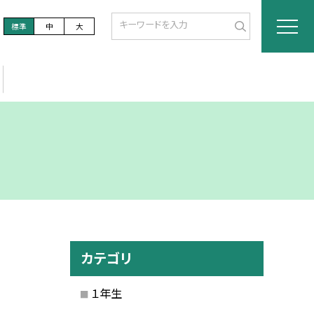
標準
中
大
カテゴリ
１年生