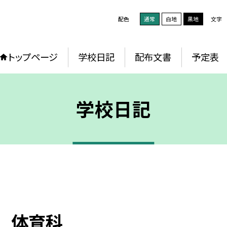
配色
通常
白地
黒地
文字
トップページ
学校日記
配布文書
予定表
学校日記
 体育科