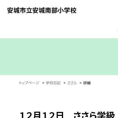
安城市立安城南部小学校
トップページ
>
学校日記
>
ささら
>
詳細
１２月１２日 ささら学級