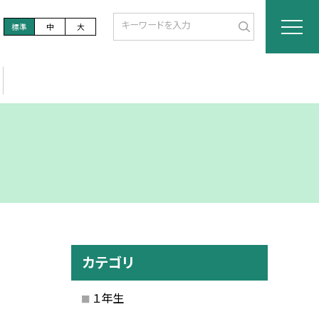
標準
中
大
カテゴリ
１年生