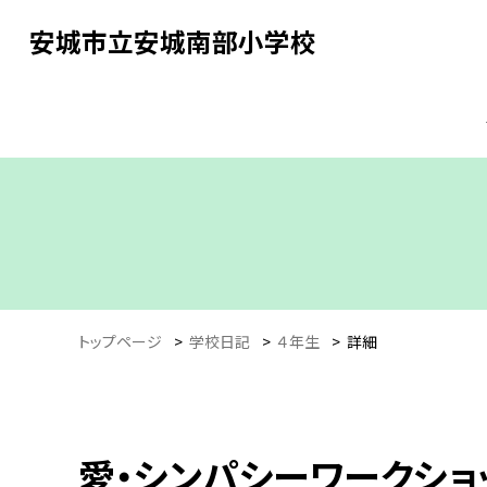
安城市立安城南部小学校
トップページ
>
学校日記
>
４年生
>
詳細
愛・シンパシーワークショ