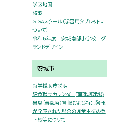
学区地図
校歌
GIGAスクール（学習用タブレットに
ついて）
令和６年度 安城南部小学校 グ
ランドデザイン
安城市
就学援助費説明
給食献立カレンダー(南部調理場)
暴風（暴風雪）警報および特別警報
が発表された場合の児童生徒の登
下校等について