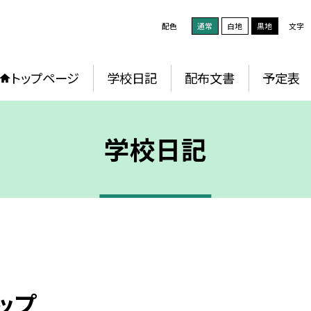
配色
通常
白地
黒地
文字
トップページ
学校日記
配布文書
予定表
学校日記
ップ