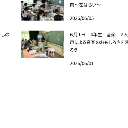
向〜左はらい〜
2026/06/05
たしの
６月１日 4年生 音楽 ２
声による音楽のおもしろさを
ろう
2026/06/01