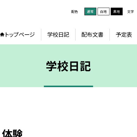
配色
通常
白地
黒地
文字
トップページ
学校日記
配布文書
予定表
学校日記
え体験