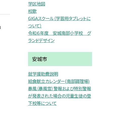
学区地図
校歌
GIGAスクール（学習用タブレットに
ついて）
３
令和６年度 安城南部小学校 グ
ランドデザイン
安城市
就学援助費説明
給食献立カレンダー(南部調理場)
暴風（暴風雪）警報および特別警報
が発表された場合の児童生徒の登
下校等について