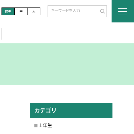
標準
中
大
カテゴリ
１年生