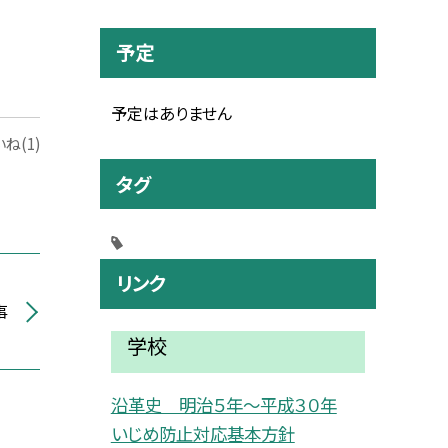
予定
予定はありません
ね(1)
タグ
リンク
事
学校
沿革史 明治５年〜平成３０年
いじめ防止対応基本方針