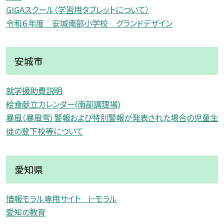
GIGAスクール（学習用タブレットについて）
令和６年度 安城南部小学校 グランドデザイン
安城市
就学援助費説明
給食献立カレンダー(南部調理場)
暴風（暴風雪）警報および特別警報が発表された場合の児童生
徒の登下校等について
愛知県
情報モラル専用サイト i−モラル
愛知の教育