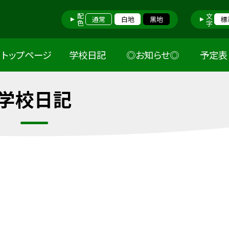
配色
文字
通常
白地
黒地
標
トップページ
学校日記
◎お知らせ◎
予定表
学校日記