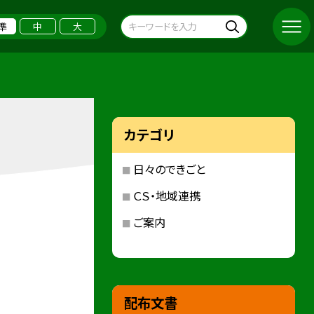
準
中
大
カテゴリ
日々のできごと
ＣＳ・地域連携
ご案内
配布文書