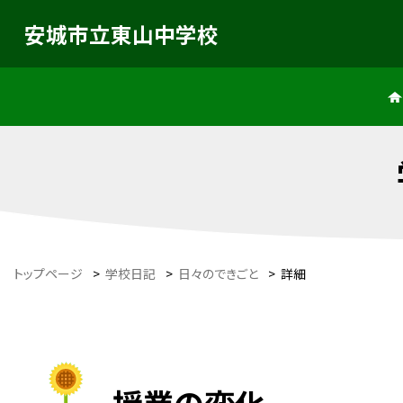
安城市立東山中学校
トップページ
>
学校日記
>
日々のできごと
>
詳細