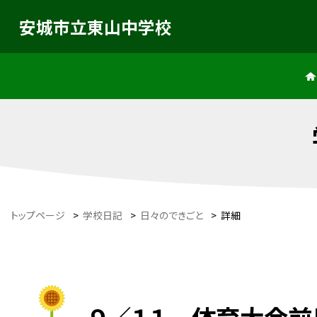
安城市立東山中学校
トップページ
>
学校日記
>
日々のできごと
>
詳細