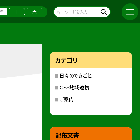
準
中
大
カテゴリ
日々のできごと
ＣＳ・地域連携
ご案内
配布文書