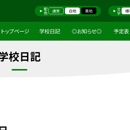
配色
文字
通常
白地
黒地
標
トップページ
学校日記
◎お知らせ◎
予定表
学校日記