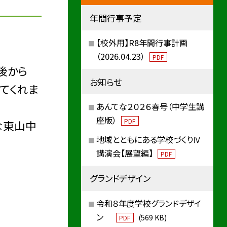
年間行事予定
【校外用】R8年間行事計画
（2026.04.23）
PDF
後から
お知らせ
てくれま
あんてな２０２６春号（中学生講
座版）
PDF
な東山中
地域とともにある学校づくりⅣ
講演会【展望編】
PDF
グランドデザイン
令和８年度学校グランドデザイ
ン
(569 KB)
PDF