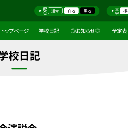
配色
文字
通常
白地
黒地
標
トップページ
学校日記
◎お知らせ◎
予定表
学校日記