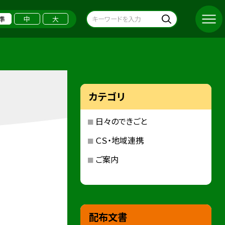
準
中
大
カテゴリ
日々のできごと
ＣＳ・地域連携
ご案内
配布文書