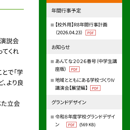
年間行事予定
【校外用】R8年間行事計画
（2026.04.23）
PDF
会演説会
お知らせ
ってくれ
あんてな２０２６春号（中学生講
座版）
PDF
ことで「学
地域とともにある学校づくりⅣ
ど、より良
講演会【展望編】
PDF
グランドデザイン
じた立会
令和８年度学校グランドデザイ
ン
(569 KB)
PDF