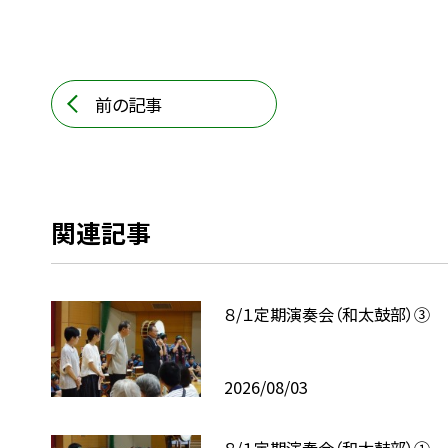
前の記事
関連記事
８/１定期演奏会（和太鼓部）③
2026/08/03
８/１定期演奏会（和太鼓部）①