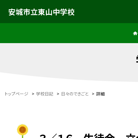
安城市立東山中学校
トップページ
>
学校日記
>
日々のできごと
>
詳細