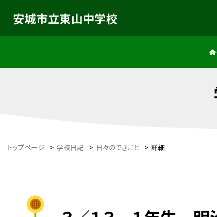
安城市立東山中学校
トップページ
>
学校日記
>
日々のできごと
>
詳細