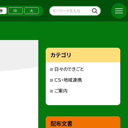
準
中
大
カテゴリ
日々のできごと
ＣＳ・地域連携
ご案内
配布文書