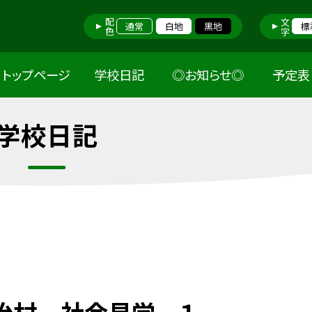
配色
文字
通常
白地
黒地
標
トップページ
学校日記
◎お知らせ◎
予定表
学校日記